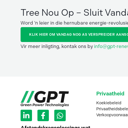
Tree Nou Op – Sluit Van
Word 'n leier in die hernubare energie-revolusi
KLIK HIER OM VANDAG NOG AS VERSPREIDER AANS
Vir meer inligting, kontak ons by
info@gpt-ren
Privaatheid
Koekiebeleid
L
F
W
Privaatheidsbele
Verkoopvoorwaa
i
a
h
n
c
a
Afstandskragoplossings wat