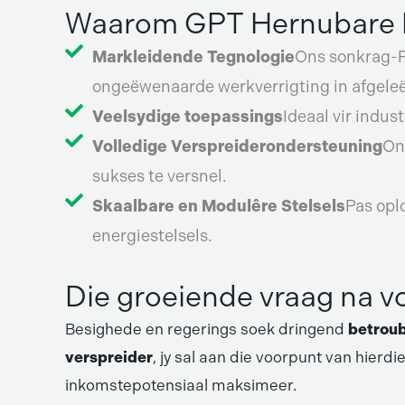
Waarom GPT Hernubare E
Markleidende Tegnologie
Ons sonkrag-P
ongeëwenaarde werkverrigting in afgeleë
Veelsydige toepassings
Ideaal vir indu
Volledige Verspreiderondersteuning
On
sukses te versnel.
Skaalbare en Modulêre Stelsels
Pas opl
energiestelsels.
Die groeiende vraag na v
Besighede en regerings soek dringend
betroub
verspreider
, jy sal aan die voorpunt van hie
inkomstepotensiaal maksimeer.