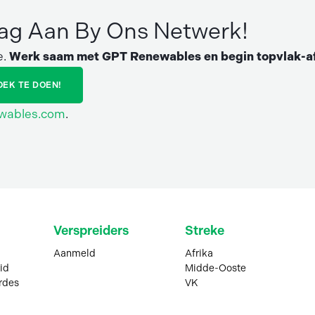
dag Aan By Ons Netwerk!
e.
Werk saam met GPT Renewables en begin topvlak-af
OEK TE DOEN!
ewables.com
.
Verspreiders
Streke
Aanmeld
Afrika
id
Midde-Ooste
rdes
VK