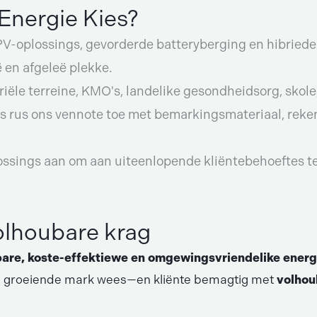
nergie Kies?
V-oplossings, gevorderde batteryberging en hibriede
 en afgeleë plekke.
striële terreine, KMO's, landelike gesondheidsorg, sk
s rus ons vennote toe met bemarkingsmateriaal, rek
ossings aan om aan uiteenlopende kliëntebehoeftes t
olhoubare krag
are, koste-effektiewe en omgewingsvriendelike energ
rdie groeiende mark wees—en kliënte bemagtig met
volhou