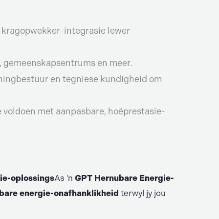
 kragopwekker-integrasie lewer
ole, gemeenskapsentrums en meer.
eningbestuur en tegniese kundigheid om
e voldoen met aanpasbare, hoëprestasie-
ie-oplossings
As 'n
GPT Hernubare Energie-
bare energie-onafhanklikheid
terwyl jy jou