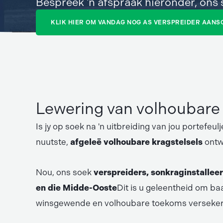
Bespreek 'n afspraak hieronder, ons 
KLIK HIER OM VANDAG NOG AS VERSPREIDER AANS
Lewering van volhoubare 
Is jy op soek na 'n uitbreiding van jou portef
nuutste,
afgeleë volhoubare kragstelsels
ontw
Nou, ons soek
verspreiders, sonkraginstallee
en die Midde-Ooste
Dit is u geleentheid om b
winsgewende en volhoubare toekoms verseker