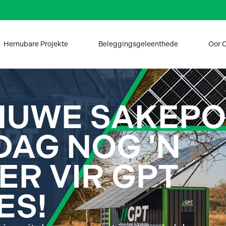
Hernubare Projekte
Beleggingsgeleenthede
Oor 
NUWE SAKEPO
AG NOG 'N
ER VIR GPT
ES!