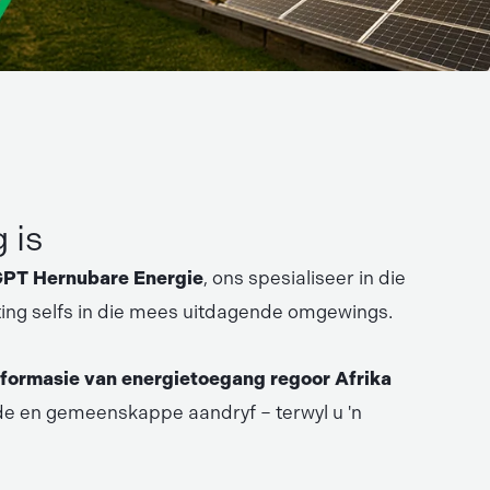
 is
PT Hernubare Energie
, ons spesialiseer in die
ting selfs in die mees uitdagende omgewings.
sformasie van energietoegang regoor Afrika
de en gemeenskappe aandryf – terwyl u 'n