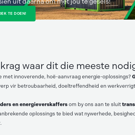
sien uit daarna om met jou te gesels!
OEK TE DOEN!
krag waar dit die meeste nodig
eulje met innoverende, hoë-aanvraag energie-oplossings?
G
erp vir betroubaarheid, doeltreffendheid en werkverrig
rders en energieverskaffers
om by ons aan te sluit
tran
aanbrekende oplossings te bied wat nywerhede, besighe
.