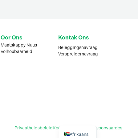
Oor Ons
Kontak Ons
Maatskappy Nuus
Beleggingsnavraag
Volhoubaarheid
Verspreidernavraag
Privaatheidsbeleid
Koekiebeleid
Verkoopvoorwaardes
Afrikaans