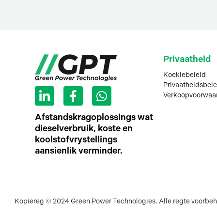
Privaatheid
Koekiebeleid
L
F
W
Privaatheidsbele
Verkoopvoorwaa
i
a
h
n
c
a
Afstandskragoplossings wat
k
e
t
dieselverbruik, koste en
e
b
s
koolstofvrystellings
d
o
a
aansienlik verminder.
I
o
p
n
k
p
-
f
Kopiereg © 2024 Green Power Technologies. Alle regte voorbeh