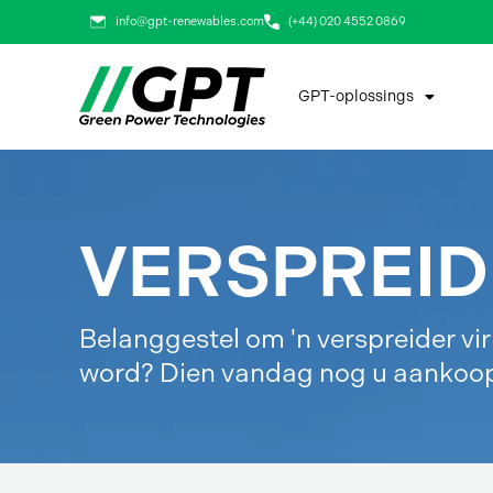
Slaan
info@gpt-renewables.com
(+44) 020 4552 0869
oor
na
GPT-oplossings
inhoud
VERSPREI
Belanggestel om 'n verspreider v
word? Dien vandag nog u aankoop