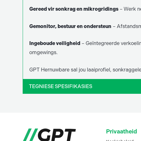
Gereed vir sonkrag en mikrogridings
– Werk ne
Gemonitor, bestuur en ondersteun
– Afstandsmo
Ingeboude veiligheid
– Geïntegreerde verkoeli
omgewings.
GPT Hernuwbare sal jou laaiprofiel, sonkraggel
TEGNIESE SPESIFIKASIES
Privaatheid