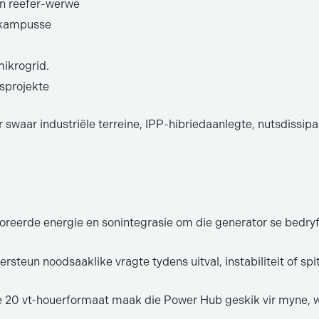
en reefer-werwe
ë kampusse
ikrogrid.
sprojekte
 swaar industriële terreine, IPP-hibriedaanlegte, nutsdissip
reerde energie en sonintegrasie om die generator se bedryfs
rsteun noodsaaklike vragte tydens uitval, instabiliteit of sp
 20 vt-houerformaat maak die Power Hub geskik vir myne, w