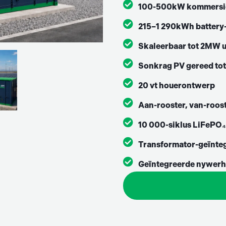
100-500kW kommersiël
215–1 290kWh battery-
Skaleerbaar tot 2MW u
Sonkrag PV gereed to
20 vt houerontwerp
Aan-rooster, van-roos
10 000-siklus LiFePO₄
Transformator-geïnte
Geïntegreerde nywerh