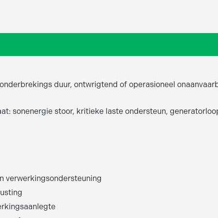
gonderbrekings duur, ontwrigtend of operasioneel onaanvaarb
t: sonenergie stoor, kritieke laste ondersteun, generatorloo
n verwerkingsondersteuning
rusting
erkingsaanlegte