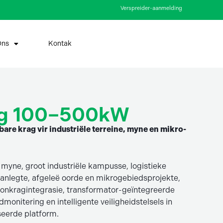
Verspreider-aanmelding
Ons
Kontak
eg 100–500kW
re krag vir industriële terreine, myne en mikro-
 myne, groot industriële kampusse, logistieke
aanlegte, afgeleë oorde en mikrogebiedsprojekte,
onkragintegrasie, transformator-geïntegreerde
monitering en intelligente veiligheidstelsels in
seerde platform.