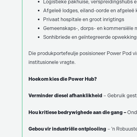
Logistieke pakhuise, verspreidingshubs 
Afgeleë lodges, eiland-oorde en afgele
Privaat hospitale en groot inrigtings
Gemeenskaps-, dorps- en kommersiële m
Sonhibriede en geïntegreerde opwekking
Die produkportefeulje posisioneer Power Pod vir
institusionele vragte.
Hoekom kies die Power Hub?
Verminder diesel afhanklikheid
– Gebruik gesto
Hou kritiese bedrywighede aan die gang –
Onde
Gebou vir industriële ontplooiing
– 'n Robuuste