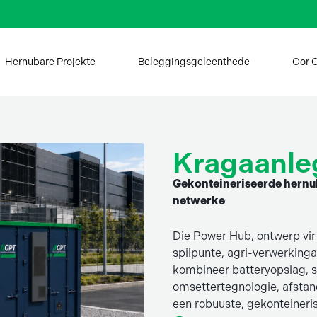
Hernubare Projekte
Beleggingsgeleenthede
Oor 
Kragaanl
Gekonteineriseerde hernuba
netwerke
Die Power Hub, ontwerp vir
spilpunte, agri-verwerking
kombineer batteryopslag, s
omsettertegnologie, afstand
een robuuste, gekonteineri