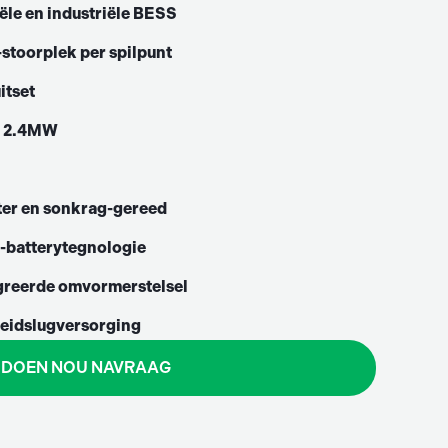
e en industriële BESS
stoorplek per spilpunt
itset
t 2.4MW
ter en sonkrag-gereed
-batterytegnologie
greerde omvormerstelsel
eidslugversorging
DOEN NOU NAVRAAG