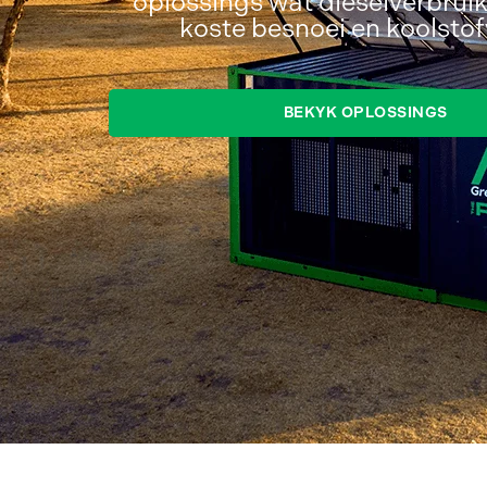
oplossings wat dieselverbrui
koste besnoei en koolstof
BEKYK OPLOSSINGS