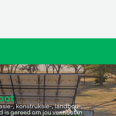
oot
asie-, konstruksie-, landbou-,
d is gereed om jou vennoot in