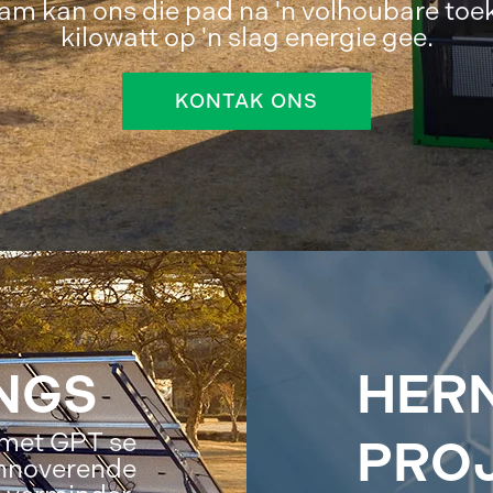
am kan ons die pad na 'n volhoubare toe
kilowatt op 'n slag energie gee.
KONTAK ONS
NGS
HER
 met GPT se
PRO
innoverende