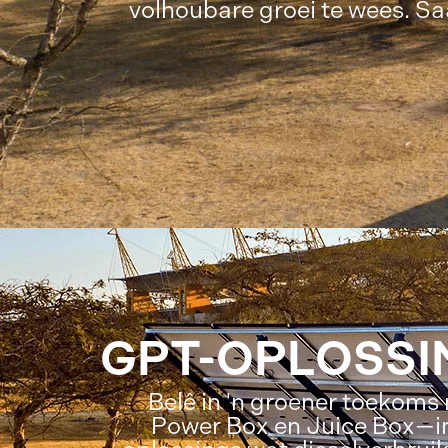
volhoubare groei te wees. Sa
GPT-OPLOSSI
Belê in 'n groener toekoms
Power Box en Juice Box—