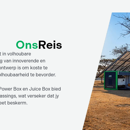
Ons
Reis
 in volhoubare
ng van innoverende en
ontwerp is om koste te
olhoubaarheid te bevorder.
e Power Box en Juice Box bied
assings, wat verseker dat jy
neet beskerm.