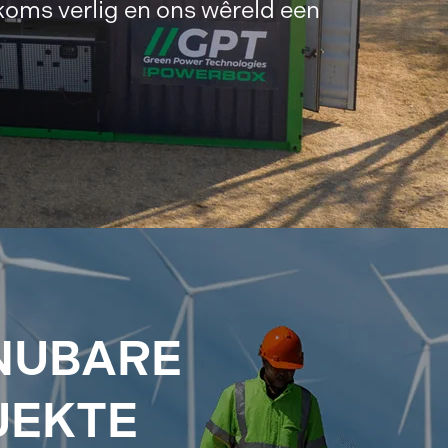
koms verlig en ons wêreld een
NUBARE
JEKTE