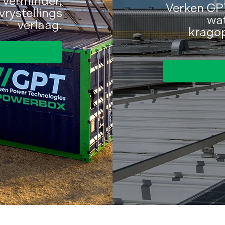
k verminder,
Verken GPT
vrystellings
wat
verlaag.
kragop