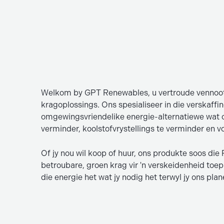
Welkom by GPT Renewables, u vertroude vennoot
kragoplossings. Ons spesialiseer in die verskaffi
omgewingsvriendelike energie-alternatiewe wat 
verminder, koolstofvrystellings te verminder en v
Of jy nou wil koop of huur, ons produkte soos di
betroubare, groen krag vir 'n verskeidenheid toep
die energie het wat jy nodig het terwyl jy ons pla