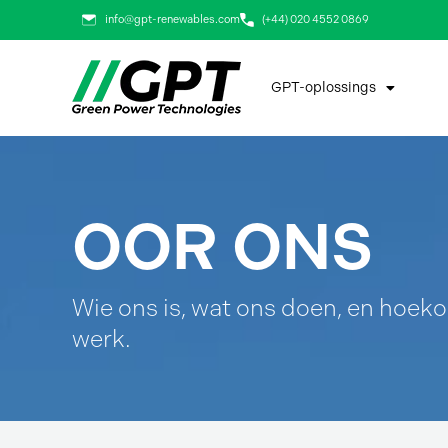
Slaan
info@gpt-renewables.com
(+44) 020 4552 0869
oor
na
GPT-oplossings
inhoud
OOR ONS
Wie ons is, wat ons doen, en hoek
werk.