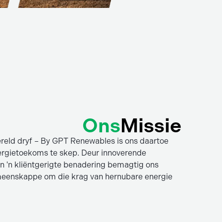
Ons
Missie
êreld dryf – By GPT Renewables is ons daartoe
ergietoekoms te skep. Deur innoverende
en 'n kliëntgerigte benadering bemagtig ons
meenskappe om die krag van hernubare energie