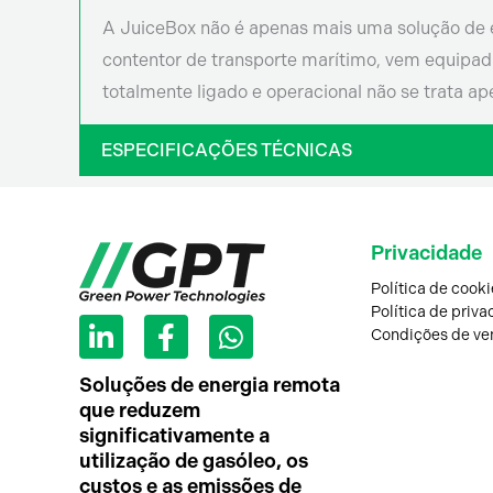
A JuiceBox não é apenas mais uma solução de 
contentor de transporte marítimo, vem equipada 
totalmente ligado e operacional não se trata ape
ESPECIFICAÇÕES TÉCNICAS
Privacidade
Política de cooki
L
F
W
Política de priv
Condições de ve
i
a
h
n
c
a
Soluções de energia remota
k
e
t
que reduzem
e
b
s
significativamente a
d
o
a
utilização de gasóleo, os
i
o
p
custos e as emissões de