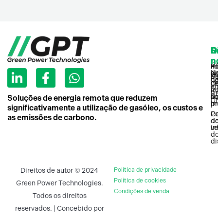
P
D
R
S
C
n
n
L
F
W
Po
In
Áf
No
d
se
M
P
i
a
h
d
co
Or
d
e
n
c
a
Po
in
R
Su
d
so
Soluções de energia remota que reduzem
U
k
e
t
pr
in
significativamente a utilização de gasóleo, os custos e
C
P
e
b
s
as emissões de carbono.
d
d
d
o
a
v
in
d
i
o
p
di
n
k
p
-
-
Direitos de autor © 2024
Política de privacidade
i
f
Política de cookies
Green Power Technologies.
n
Condições de venda
Todos os direitos
reservados. | Concebido por