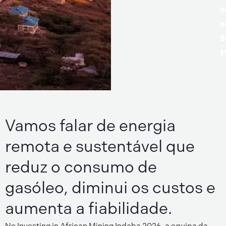
n
n
S
1
Vamos falar de energia
remota e sustentável que
reduz o consumo de
gasóleo, diminui os custos e
aumenta a fiabilidade.
No Investing in African Mining Indaba 2026, a equipa da