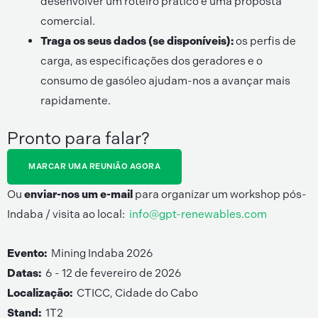
desenvolver um roteiro prático e uma proposta
comercial.
Traga os seus dados (se disponíveis):
os perfis de
carga, as especificações dos geradores e o
consumo de gasóleo ajudam-nos a avançar mais
rapidamente.
Pronto para falar?
MARCAR UMA REUNIÃO AGORA
Ou
enviar-nos um e-mail
para organizar um workshop pós-
Indaba / visita ao local:
info@gpt-renewables.com
Evento:
Mining Indaba 2026
Datas:
6 - 12 de fevereiro de 2026
Localização:
CTICC, Cidade do Cabo
Stand:
1T2