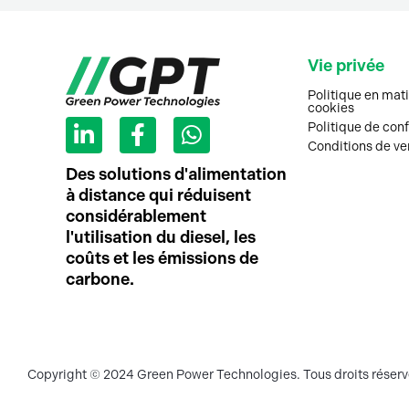
Vie privée
Politique en mat
cookies
L
F
W
Politique de conf
i
a
h
Conditions de ve
n
c
a
Des solutions d'alimentation
k
e
t
à distance qui réduisent
e
b
s
considérablement
d
o
a
l'utilisation du diesel, les
i
o
p
coûts et les émissions de
n
k
p
carbone.
-
-
i
f
n
Copyright © 2024 Green Power Technologies. Tous droits réserv