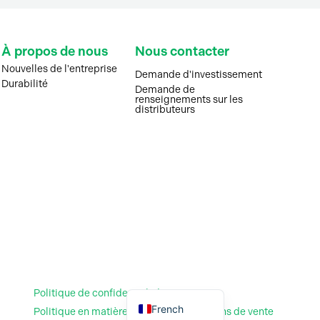
À propos de nous
Nous contacter
Nouvelles de l'entreprise
Demande d'investissement
Durabilité
Demande de
renseignements sur les
distributeurs
Portuguese
Afrikaans
Arabic
English
Politique de confidentialité
French
Politique en matière de cookies
Conditions de vente